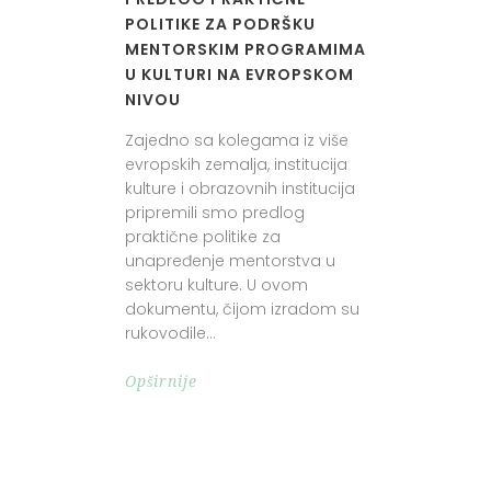
POLITIKE ZA PODRŠKU
MENTORSKIM PROGRAMIMA
U KULTURI NA EVROPSKOM
NIVOU
Zajedno sa kolegama iz više
evropskih zemalja, institucija
kulture i obrazovnih institucija
pripremili smo predlog
praktične politike za
unapređenje mentorstva u
sektoru kulture. U ovom
dokumentu, čijom izradom su
rukovodile
Opširnije