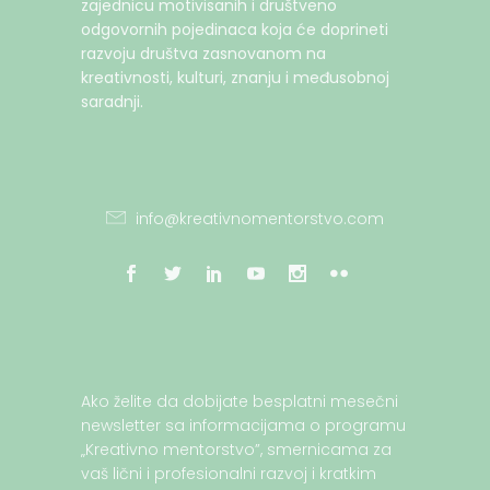
zajednicu motivisanih i društveno
odgovornih pojedinaca koja će doprineti
razvoju društva zasnovanom na
kreativnosti, kulturi, znanju i međusobnoj
saradnji.
info@kreativnomentorstvo.com
Ako želite da dobijate besplatni mesečni
newsletter sa informacijama o programu
„Kreativno mentorstvo”, smernicama za
vaš lični i profesionalni razvoj i kratkim