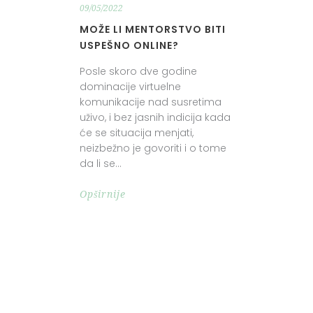
09/05/2022
MOŽE LI MENTORSTVO BITI
USPEŠNO ONLINE?
Posle skoro dve godine
dominacije virtuelne
komunikacije nad susretima
uživo, i bez jasnih indicija kada
će se situacija menjati,
neizbežno je govoriti i o tome
da li se
Opširnije