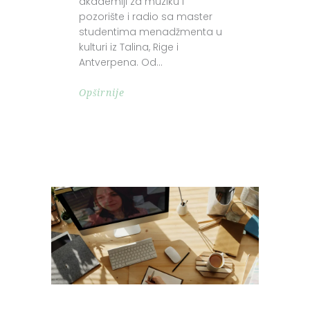
akademiji za muziku i
pozorište i radio sa master
studentima menadžmenta u
kulturi iz Talina, Rige i
Antverpena. Od
Opširnije