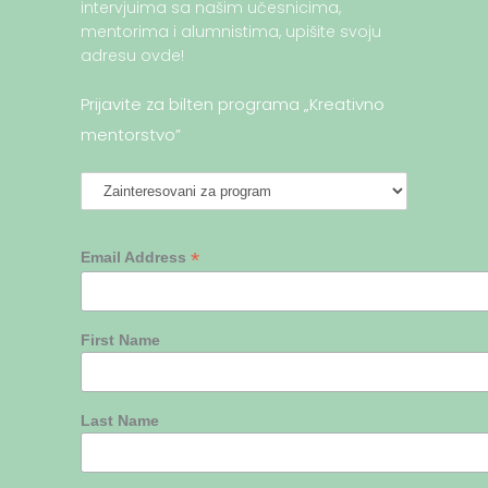
intervjuima sa našim učesnicima,
mentorima i alumnistima, upišite svoju
adresu ovde!
Prijavite za bilten programa „Kreativno
mentorstvo”
*
Email Address
First Name
Last Name